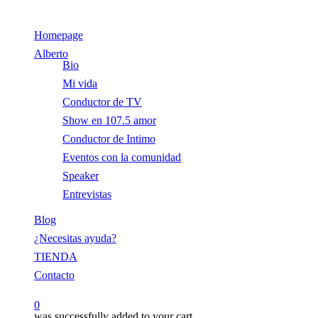
Skip
to
Menu
Homepage
main
content
Alberto
Bio
Mi vida
Conductor de TV
Show en 107.5 amor
Conductor de Intimo
Eventos con la comunidad
Speaker
Entrevistas
Blog
¿Necesitas ayuda?
TIENDA
Contacto
0
was successfully added to your cart.